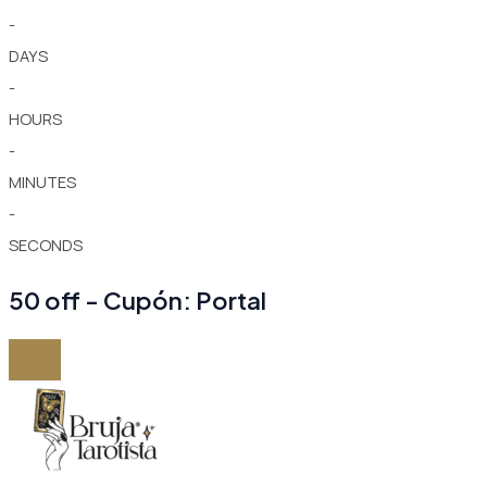
-
DAYS
-
HOURS
-
MINUTES
-
SECONDS
50 off - Cupón: Portal
Ir
al
contenido