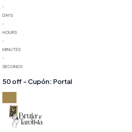
-
DAYS
-
HOURS
-
MINUTES
-
SECONDS
50 off - Cupón: Portal
Ir
al
contenido