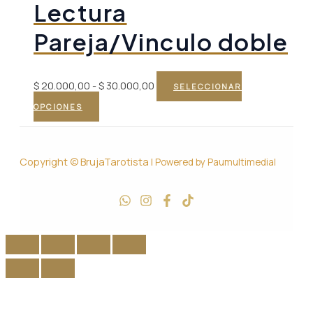
Lectura
p
Pareja/Vinculo doble
Rango
$
20.000,00
-
$
30.000,00
SELECCIONAR
Este
de
OPCIONES
producto
precios:
tiene
desde
Copyright © BrujaTarotista |
Powered by Paumultimedial
múltiples
$ 20.000,00
variantes.
hasta
Las
$ 30.000,00
opciones
se
pueden
elegir
en