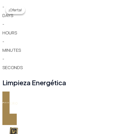
-
¡Oferta!
¡Oferta!
DAYS
-
HOURS
-
MINUTES
-
SECONDS
Limpieza Energética
QUIERO
Ir