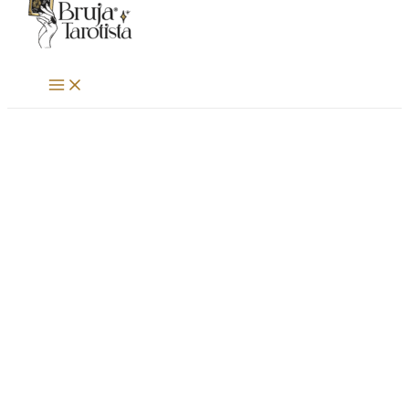
al
contenido
MAIN
MENU