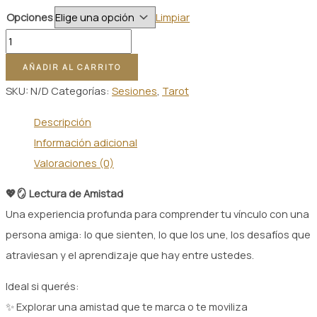
de
Opciones
Limpiar
precios:
Lectura
desde
Amistad
$ 15.000,00
AÑADIR AL CARRITO
cantidad
hasta
SKU:
N/D
Categorías:
Sesiones
,
Tarot
$ 22.000,00
Descripción
Información adicional
Valoraciones (0)
💖🪞 Lectura de Amistad
Una experiencia profunda para comprender tu vínculo con una
persona amiga: lo que sienten, lo que los une, los desafíos que
atraviesan y el aprendizaje que hay entre ustedes.
Ideal si querés:
✨ Explorar una amistad que te marca o te moviliza