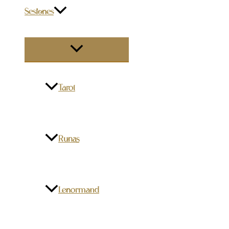
Sesiones
ALTERNAR
MENÚ
Tarot
Runas
Lenormand