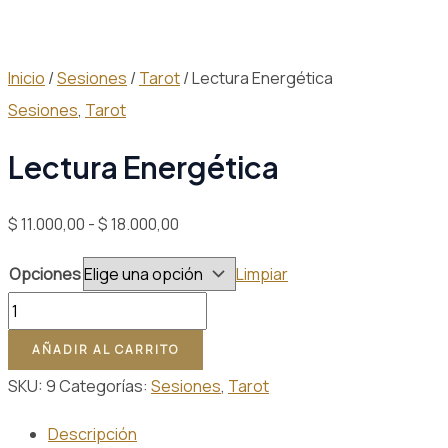
Inicio
/
Sesiones
/
Tarot
/ Lectura Energética
Sesiones
,
Tarot
Lectura Energética
Rango
$
11.000,00
-
$
18.000,00
de
Opciones
Limpiar
precios:
Lectura
desde
Energética
$ 11.000,00
AÑADIR AL CARRITO
cantidad
hasta
SKU:
9
Categorías:
Sesiones
,
Tarot
$ 18.000,00
Descripción