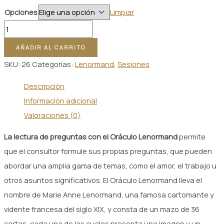
de
Opciones
Limpiar
precios:
Lecturas
desde
Preguntas
$ 10.000,00
AÑADIR AL CARRITO
Lenormand
hasta
SKU:
26
Categorías:
Lenormand
,
Sesiones
cantidad
$ 25.000,00
Descripción
Información adicional
Valoraciones (0)
La lectura de preguntas con el Oráculo Lenormand
permite
que el consultor formule sus propias preguntas, que pueden
abordar una amplia gama de temas, como el amor, el trabajo u
otros asuntos significativos. El Oráculo Lenormand lleva el
nombre de Marie Anne Lenormand, una famosa cartomante y
vidente francesa del siglo XIX, y consta de un mazo de 36
cartas, cada una de las cuales presenta una imagen y un