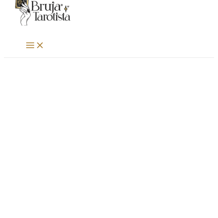
al
contenido
MAIN
MENU